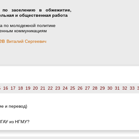
 по заселению в обжежитие,
ельная и общественная работа
а по молодежной политике
венным коммуникациям
ев
Виталий Сергеевич
5
16
17
18
19
20
21
22
23
24
25
26
27
28
29
30
31
32
33
е и перевод)
 НГАУ из НГМУ?