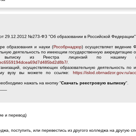
от 29.12.2012 №273-ФЗ "Об образовании в Российской Федерации" 
ре образования и науки (
Рособрнадзор
) осуществляет ведение 
льную деятельность по имеющим государственную аккредитацию 
П выписку из Реестра лицензий по нашему 
/7668ec6559194dcea69d7d485bd2d8b7/
.
ганизаций, осуществляющих образовательную деятельность по 
ему вузу вы можете по ссылке:
https://islod.obrnadzor.gov.ru/a
еобходимо нажать на кнопку "
Скачать реестровую выписку
".
___
е и перевод)
джа, поступить, или перевестись из другого колледжа на другую с