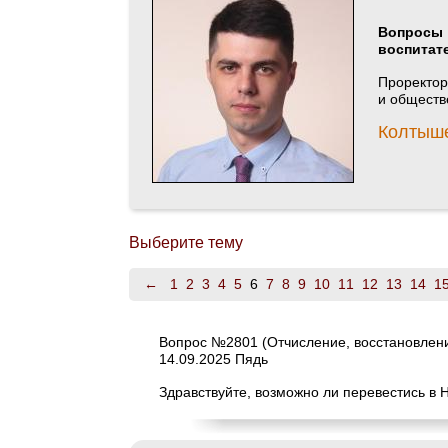
Вопросы
воспитат
Проректор
и общест
Колтыш
Выберите тему
←
1
2
3
4
5
6
7
8
9
10
11
12
13
14
1
Вопрос №2801 (Отчисление, восстановлени
14.09.2025 Пядь
Здравствуйте, возможно ли перевестись в