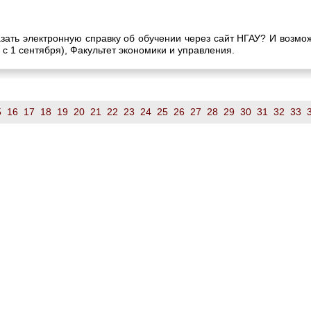
казать электронную справку об обучении через сайт НГАУ? И возм
 с 1 сентября), Факультет экономики и управления.
5
16
17
18
19
20
21
22
23
24
25
26
27
28
29
30
31
32
33