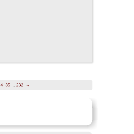
34
35
...
232
→