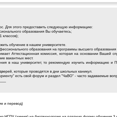
рос. Для этого предоставить следующую информацию:
ссионального образования Вы обучаетесь;
1 классов);
лжить обучение в нашем университете.
рофессионального образования на программы высшего образования
имает Аттестационная комиссия, которая на основании Вашей сп
чие вакантных мест.
ения в наш университет, то рекомендую изучить информацию и 
дверей, которые проводятся в дни школьных каникул.
уриенту" есть свой форум и раздел "ЧаВО" - часто задаваемые воп
___
е и перевод)
 из НГПУ (химия) на биотехнологию на платную форму обучения 3 