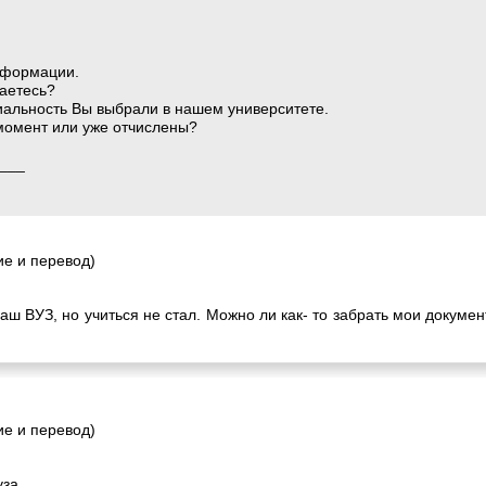
нформации.
чаетесь?
циальность Вы выбрали в нашем университете.
момент или уже отчислены?
___
е и перевод)
аш ВУЗ, но учиться не стал. Можно ли как- то забрать мои документ
е и перевод)
уза