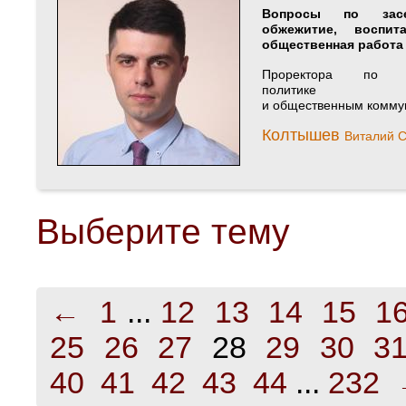
Вопросы по зас
обжежитие, воспит
общественная работа
Проректора по м
политике
и общественным комму
Колтышев
Виталий С
Выберите тему
←
1
...
12
13
14
15
1
25
26
27
28
29
30
3
40
41
42
43
44
...
232