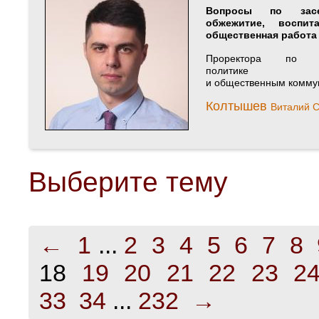
Вопросы по зас
обжежитие, воспит
общественная работа
Проректора по м
политике
и общественным комму
Колтышев
Виталий С
Выберите тему
←
1
...
2
3
4
5
6
7
8
18
19
20
21
22
23
2
33
34
...
232
→