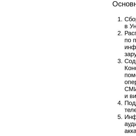
Основн
Сбо
в У
Рас
по 
инф
зар
Сод
Кон
пом
опе
СМИ
и в
Под
тел
Инф
ауд
акк