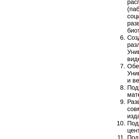
рас
(па
соц
раз
био
Соз
раз
Уни
вид
Обе
Уни
и в
Под
мат
Раз
сов
изд
Под
цен
Под