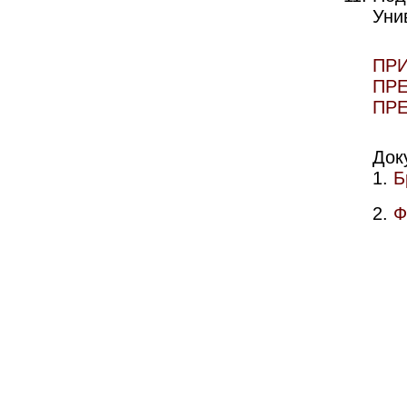
Уни
ПР
ПР
ПР
Док
1.
Б
2.
Ф