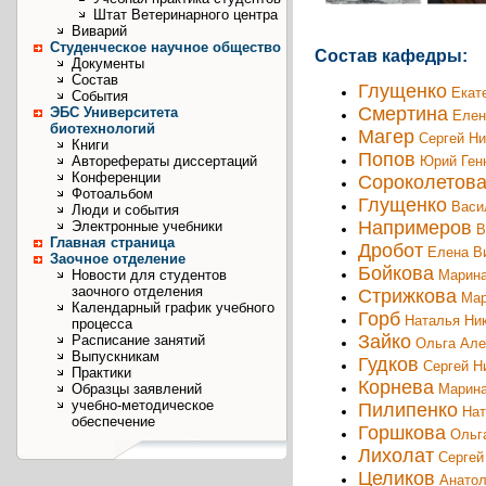
Штат Ветеринарного центра
Виварий
Студенческое научное общество
Состав кафедры:
Документы
Состав
Глущенко
Екат
События
Смертина
ЭБС Университета
Елен
биотехнологий
Магер
Сергей Н
Книги
Попов
Юрий Ген
Авторефераты диссертаций
Конференции
Сороколетов
Фотоальбом
Глущенко
Васи
Люди и события
Напримеров
Электронные учебники
В
Главная страница
Дробот
Елена В
Заочное отделение
Бойкова
Марина
Новости для студентов
заочного отделения
Стрижкова
Мар
Календарный график учебного
Горб
Наталья Ни
процесса
Зайко
Расписание занятий
Ольга Але
Выпускникам
Гудков
Сергей Н
Практики
Корнева
Марина
Образцы заявлений
учебно-методическое
Пилипенко
Нат
обеспечение
Горшкова
Ольг
Лихолат
Сергей
Целиков
Анатол