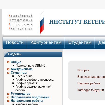
ИНСТИТУТ ВЕТЕР
Новости
Абитуриентам
Студентам
Де
Разделы
Общие
Положение о ИВМиБ
Абитуриентам
История
Студентам
Расписание
Воспитательная ра
График учебного процесса
График практик
Научная работа
График экзаменационной
сессии
Руководство
Направления подготовки
Направления работы
Учебная работа