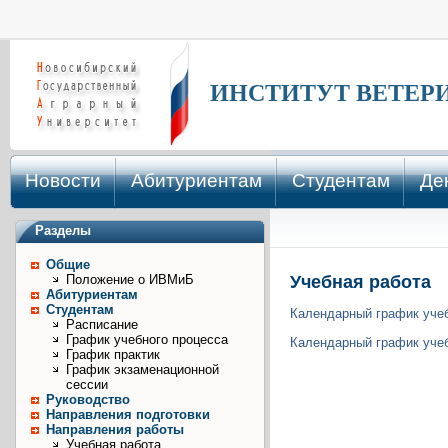
ИНСТИТУТ ВЕТЕР
Новости
Абитуриентам
Студентам
Де
Разделы
Общие
Учебная работа
Положение о ИВМиБ
Абитуриентам
Студентам
Календарный график учеб
Расписание
График учебного процесса
Календарный график учеб
График практик
График экзаменационной
сессии
Руководство
Направления подготовки
Направления работы
Учебная работа