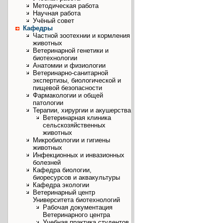
Методическая работа
Научная работа
Учёный совет
Кафедры
Частной зоотехнии и кормления
животных
Ветеринарной генетики и
биотехнологии
Анатомии и физиологии
Ветеринарно-санитарной
экспертизы, биологической и
пищевой безопасности
Фармакологии и общей
патологии
Терапии, хирургии и акушерства
Ветеринарная клиника
сельскозяйственных
животных
Микробиологии и гигиены
животных
Инфекционных и инвазионных
болезней
Кафедра биологии,
биоресурсов и аквакультуры
Кафедра экологии
Ветеринарный центр
Университета биотехнологий
Рабочая документация
Ветеринарного центра
Учебная практика студентов