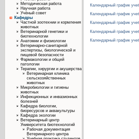
Методическая работа
Календарный график учебн
Научная работа
Учёный совет
Календарный график учебн
Кафедры
Частной зоотехнии и кормления
Календарный график учебн
животных
Календарный график учебн
Ветеринарной генетики и
биотехнологии
Календарный график учебн
Анатомии и физиологии
Ветеринарно-санитарной
экспертизы, биологической и
пищевой безопасности
Фармакологии и общей
патологии
Терапии, хирургии и акушерства
Ветеринарная клиника
сельскозяйственных
животных
Микробиологии и гигиены
животных
Инфекционных и инвазионных
болезней
Кафедра биологии,
биоресурсов и аквакультуры
Кафедра экологии
Ветеринарный центр
Университета биотехнологий
Рабочая документация
Ветеринарного центра
Учебная практика студентов