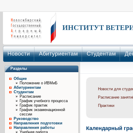
ИНСТИТУТ ВЕТЕР
Новости
Абитуриентам
Студентам
Де
Разделы
Общие
Положение о ИВМиБ
Абитуриентам
Студентам
Расписание
Расписание заняти
График учебного процесса
График практик
Практики
График экзаменационной
сессии
Руководство
Направления подготовки
Направления работы
Календарный гра
Учебная работа