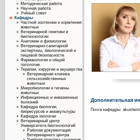
Методическая работа
Научная работа
Учёный совет
Кафедры
Частной зоотехнии и кормления
животных
Ветеринарной генетики и
биотехнологии
Анатомии и физиологии
Ветеринарно-санитарной
экспертизы, биологической и
пищевой безопасности
Фармакологии и общей
патологии
Терапии, хирургии и акушерства
Ветеринарная клиника
сельскозяйственных
животных
Микробиологии и гигиены
животных
Инфекционных и инвазионных
Дополнительная и
болезней
Кафедра биологии,
Почта кафедры: akusherst
биоресурсов и аквакультуры
Кафедра экологии
Ветеринарный центр
Университета биотехнологий
Рабочая документация
Ветеринарного центра
Учебная практика студентов