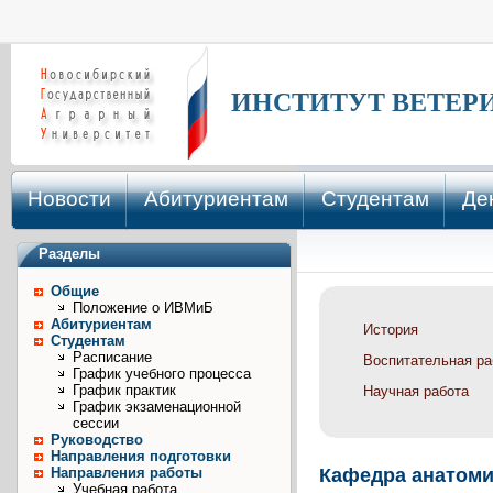
ИНСТИТУТ ВЕТЕР
Новости
Абитуриентам
Студентам
Де
Разделы
Общие
Положение о ИВМиБ
Абитуриентам
История
Студентам
Расписание
Воспитательная ра
График учебного процесса
График практик
Научная работа
График экзаменационной
сессии
Руководство
Направления подготовки
Направления работы
Кафедра анатоми
Учебная работа