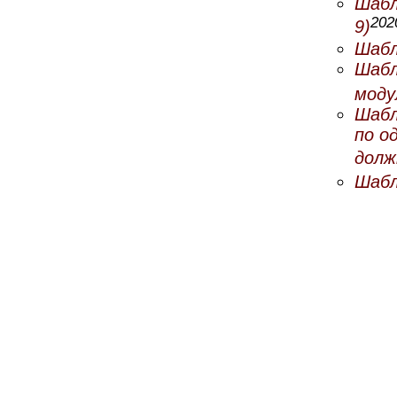
Шабл
20
9)
Шабл
Шабл
моду
Шабл
по о
долж
Шабл