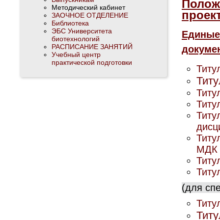
Поло
Методический кабинет
проект
ЗАОЧНОЕ ОТДЕЛЕНИЕ
Библиотека
ЭБС Университета
Единые
биотехнологий
РАСПИСАНИЕ ЗАНЯТИЙ
докуме
Учебный центр
практической подготовки
Титу
Титу
Титу
Титу
Титу
дисц
Титу
МДК
Титу
Титу
(для сп
Титу
Титу