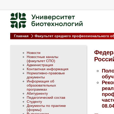
Главная
Факультет среднего профессионального о
Федер
Новости
Новостные каналы
Россий
(факультет СПО)
Администрация
Контактная информация
Поло
Нормативно-правовые
обуч
документы
Информация об
Реко
образовательных
реал
программах
Абитуриенту
проф
Педагогический состав
част
Студенту
08.0
Документы по практике
(формы)
Выпускникам