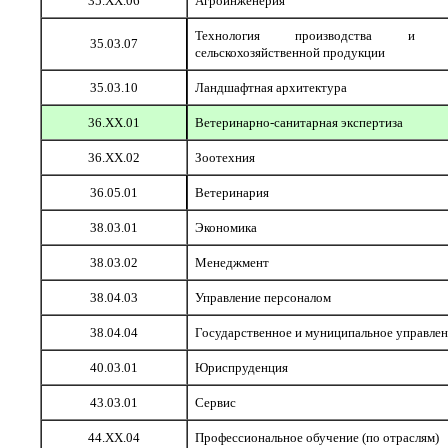
35.ХХ.06
Агроинженерия
Технология производства и пе
35.03.07
сельскохозяйственной продукции
35.03.10
Ландшафтная архитектура
36.ХХ.01
Ветеринарно-санитарная экспертиза
36.ХХ.02
Зоотехния
36.05.01
Ветеринария
38.03.01
Экономика
38.03.02
Менеджмент
38.04.03
Управление персоналом
38.04.04
Государственное и муниципальное управле
40.03.01
Юриспруденция
43.03.01
Сервис
44.XX.04
Профессиональное обучение (по отраслям)