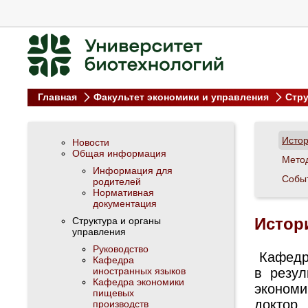
Главная
Факультет экономики и управления
Стру
Исто
Новости
Общая информация
Метод
Информация для
Событ
родителей
Нормативная
документация
Истор
Структура и органы
управления
Руководство
Кафедр
Кафедра
иностранных языков
в резу
Кафедра экономики
экономи
пищевых
докто
производств