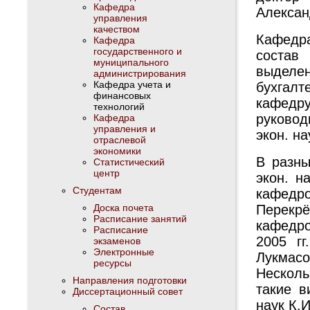
Кафедра
Алексан
управления
качеством
Кафедра
Кафедра
государственного и
состав
муниципального
выделе
администрирования
Кафедра учета и
бухгал
финансовых
кафедр
технологий
руковод
Кафедра
управления и
экон. на
отраслевой
экономики
В разны
Статистический
центр
экон. н
Студентам
кафедрой
Доска почета
Перекрё
Расписание занятий
кафедро
Расписание
2005 г
экзаменов
Электронные
Лукмасо
ресурсы
Несколь
Направления подготовки
такие в
Диссертационный совет
наук К.И
Состав