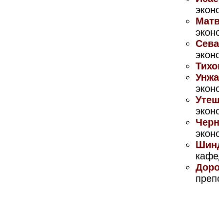
экон
Мат
экон
Сева
экон
Тихо
Унжа
экон
Утеш
экон
Черн
экон
Шин
кафе
Доро
преп