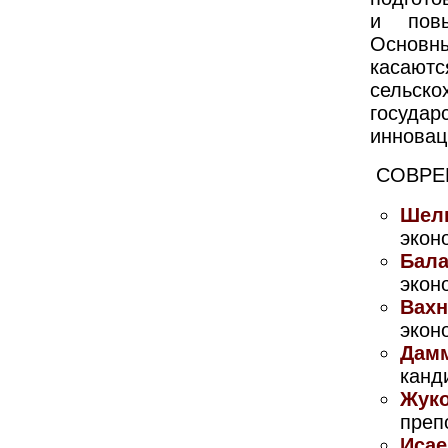
и повы
Основн
касаютс
сельск
государ
инновац
СОВРЕ
Шел
экон
Бал
экон
Вахн
экон
Дам
канд
Жуко
преп
Исае