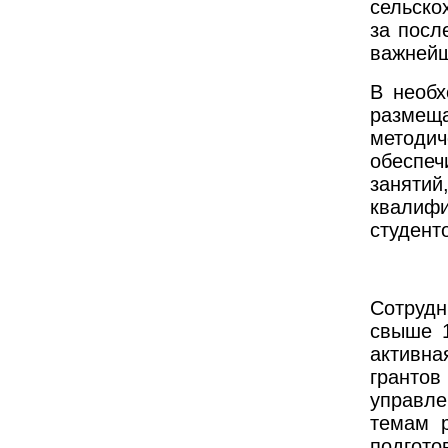
сельско
за посл
важнейш
В необх
размеща
методи
обеспе
заняти
квалиф
студент
Сотруд
свыше 1
активн
гранто
управл
темам р
подгото