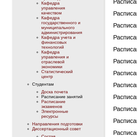
Расписа
Кафедра
управления
Расписа
качеством
Кафедра
государственного и
Расписа
муниципального
администрирования
Расписа
Кафедра учета и
финансовых
технологий
Расписа
Кафедра
управления и
Расписа
отраслевой
экономики
Статистический
Расписа
центр
Студентам
Расписа
Доска почета
Расписа
Расписание занятий
Расписание
экзаменов
Расписа
Электронные
ресурсы
Расписа
Направления подготовки
Диссертационный совет
Расписа
Состав