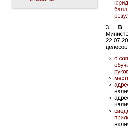
юрид
балл
резу
3.
В 
Министе
22.07.
целесоо
о со
обуч
руко
мест
адре
нали
адре
нали
свед
прил
нали