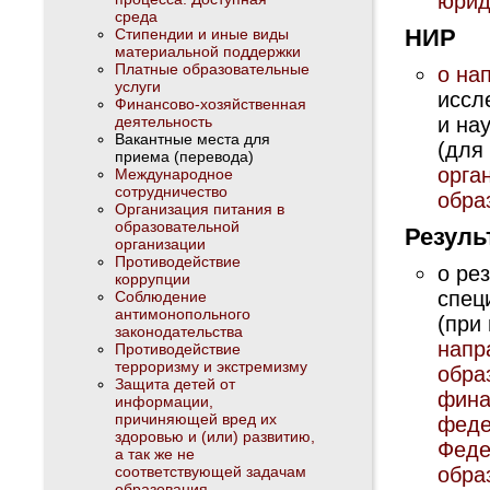
юрид
среда
НИР
Стипендии и иные виды
материальной поддержки
Платные образовательные
о на
услуги
иссл
Финансово-хозяйственная
деятельность
и на
Вакантные места для
(для
приема (перевода)
орга
Международное
сотрудничество
обра
Организация питания в
образовательной
Резуль
организации
Противодействие
о ре
коррупции
спец
Соблюдение
антимонопольного
(при
законодательства
напр
Противодействие
терроризму и экстремизму
обра
Защита детей от
фина
информации,
причиняющей вред их
феде
здоровью и (или) развитию,
Феде
а так же не
соответствующей задачам
обра
образования