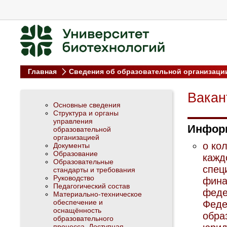
Главная
Сведения об образовательной организац
Вакан
Основные сведения
Структура и органы
управления
Инфор
образовательной
организацией
о ко
Документы
Образование
кажд
Образовательные
спец
стандарты и требования
Руководство
фина
Педагогический состав
феде
Материально-техническое
обеспечение и
Феде
оснащённость
обра
образовательного
процесса. Доступная