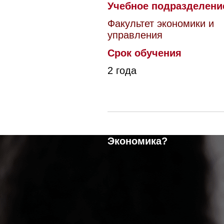
Учебное подразделени
Факультет экономики и
управления
Срок обучения
2 года
Почему именно
38.04.01 Экономика
Экономика?