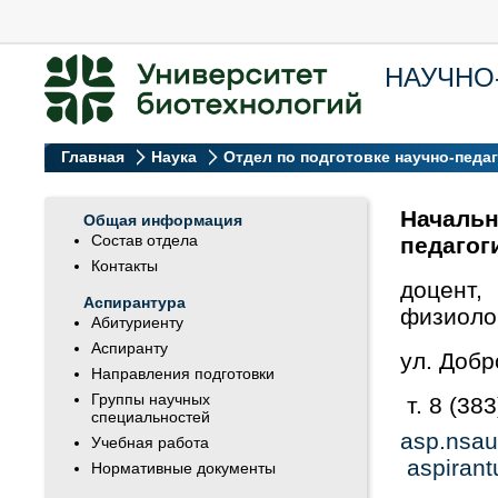
НАУЧНО
Главная
Наука
Отдел по подготовке научно-педа
Начал
Общая информация
Состав отдела
педагог
Контакты
доцент
Аспирантура
физиоло
Абитуриенту
Аспиранту
ул. Добр
Направления подготовки
Группы научных
т. 8 (38
специальностей
asp.nsau
Учебная работа
aspirant
Нормативные документы