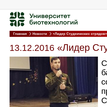
Главная
Новости
«Лидер Студенческих отрядов»
«Лидер Сту
13.12.2016
С
б
с
С