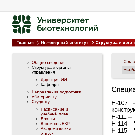
Главная
Инженерный институт
Структура и орга
Сост
Общие сведения
Структура и органы
Учебн
управления
Дирекция ИИ
Кафедры
Специ
Направления подготовки
Абитуриенту
Студенту
Н-107 
констру
Расписание и
учебный план
Н-111 –
Бланки
Н-114 –
В помощь ВКР
Академический
Н-115 –
отпуск