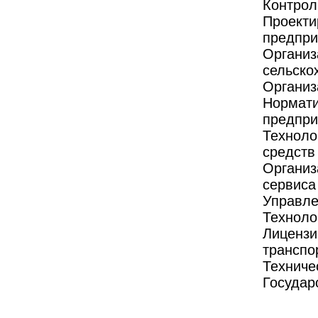
Контрол
Проекти
предпри
Организ
сельско
Организ
Нормати
предпри
Техноло
средств
Организ
сервиса
Управле
Техноло
Лицензи
транспо
Техниче
Государ