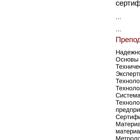
сертиф
...
...
Препо
Надежно
Основы 
Техниче
Эксперт
Техноло
Техноло
Система
Техноло
предпри
Сертифи
Материа
матери
Метроло