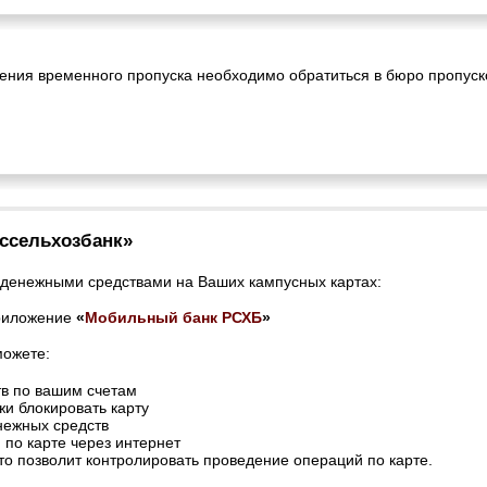
ения временного пропуска необходимо обратиться в бюро пропус
оссельхозбанк»
денежными средствами на Ваших кампусных картах:
приложение
«
Мобильный банк РСХБ
»
ожете:
тв по вашим счетам
жи блокировать карту
нежных средств
 по карте через интернет
то позволит контролировать проведение операций по карте.