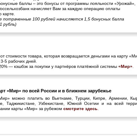
Бонусные баллы – это бонусы от программы лояльности «Урожай»,
Россельхозбанк начисляет Вам за каждую операцию оплаты
о карте.
е потраченные 100 рублей начисляется 1,5 бонусных балла
 1 рубль)
 от стоимости товара, которая возвращается деньгами на карту «М
 3-5 рабочих дней.
 20% — кэшбэк за покупки у партнёров платёжной системы
«Мир»
.
рт «Мир» по всей России и в ближнем зарубежье
Мир» можно платить во Вьетнаме, Турции, Кипре, Армении, Кыр
не, Таджикистане, Узбекистане, Южной Осетии и на всей те
вании карты «Мир» за рубежом
смотрите здесь
.