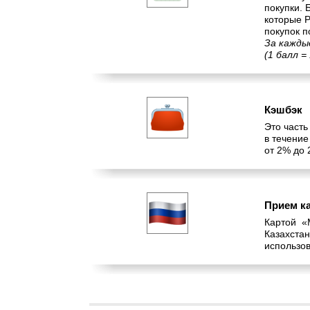
покупки. 
которые 
покупок п
За кажды
(1 балл =
Кэшбэк
Это часть
в течение
от 2% до
Прием ка
Картой «
Казахста
использо