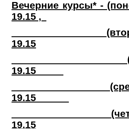
Вечерние курсы* - (по
19.15 ,
(вторник) - Рус
19.15
(среда) - _И
19.15_____
__________________(с
19.15______
(четверг) - Ма
19.15