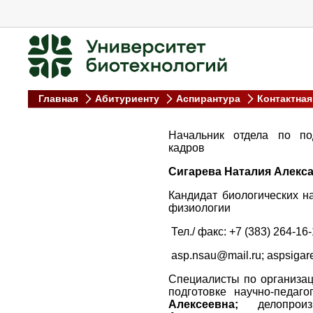
Главная
Абитуриенту
Аспирантура
Контактна
Начальник отдела по под
кадров
Сигарева Наталия Алекс
Кандидат биологических н
физиологии
Тел./ факс: +7 (383) 264-16
asp.nsau@mail.ru; aspsigar
Специалисты по организац
подготовке научно-педаг
Алексеевна
;
делопроизв