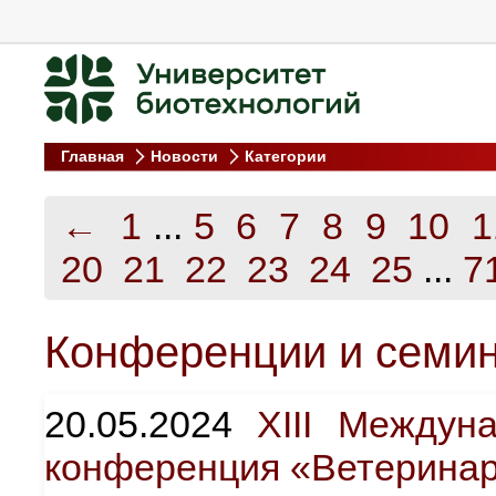
Главная
Новости
Категории
←
1
...
5
6
7
8
9
10
1
20
21
22
23
24
25
...
7
Конференции и семи
20.05.2024
XIII Междун
конференция «Ветеринар